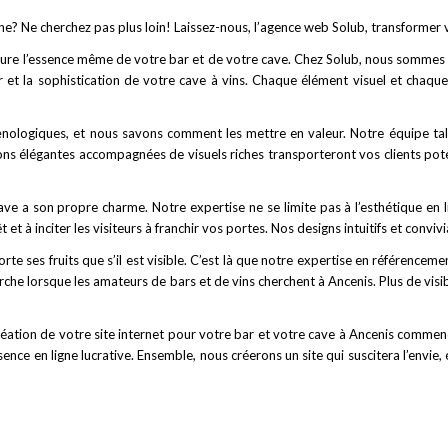
gne? Ne cherchez pas plus loin! Laissez-nous,
l’agence web Solub, transformer 
ture l’essence même de votre bar et de votre cave. Chez Solub, nous sommes d
r et la sophistication de votre cave à vins. Chaque élément visuel et chaqu
ologiques, et nous savons comment les mettre en valeur. Notre équipe talen
ons élégantes accompagnées de visuels riches transporteront vos clients poten
e a son propre charme. Notre expertise ne se limite pas à l’esthétique en l
et à inciter les visiteurs à franchir vos portes. Nos designs intuitifs et conviv
te ses fruits que s’il est visible. C’est là que notre expertise en référencem
rche lorsque les amateurs de bars et de vins cherchent à Ancenis. Plus de visib
éation de votre site internet pour votre bar et votre cave à Ancenis commen
n ligne lucrative. Ensemble, nous créerons un site qui suscitera l’envie, éveil