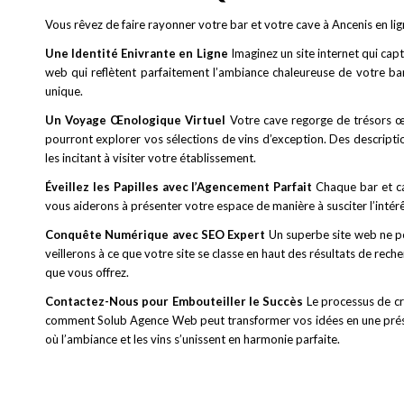
Vous rêvez de faire rayonner votre bar et votre cave à Ancenis en li
Une Identité Enivrante en Ligne
Imaginez un site internet qui cap
web qui reflètent parfaitement l’ambiance chaleureuse de votre ba
unique.
Un Voyage Œnologique Virtuel
Votre cave regorge de trésors œn
pourront explorer vos sélections de vins d’exception. Des descripti
les incitant à visiter votre établissement.
Éveillez les Papilles avec l’Agencement Parfait
Chaque bar et cav
vous aiderons à présenter votre espace de manière à susciter l’intérêt 
Conquête Numérique avec SEO Expert
Un superbe site web ne por
veillerons à ce que votre site se classe en haut des résultats de reche
que vous offrez.
Contactez-Nous pour Embouteiller le Succès
Le processus de cr
comment Solub Agence Web peut transformer vos idées en une présence e
où l’ambiance et les vins s’unissent en harmonie parfaite.